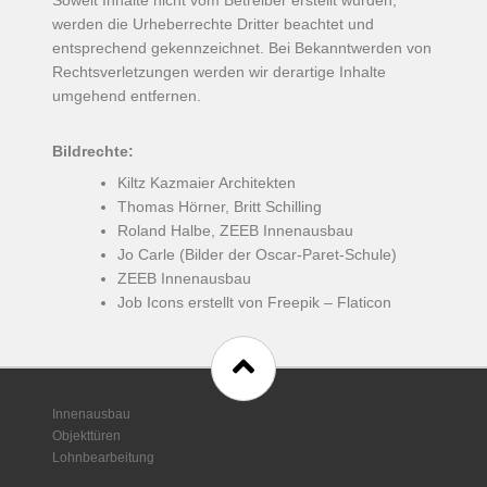
Soweit Inhalte nicht vom Betreiber erstellt wurden,
werden die Urheberrechte Dritter beachtet und
entsprechend gekennzeichnet. Bei Bekanntwerden von
Rechtsverletzungen werden wir derartige Inhalte
umgehend entfernen.
Bildrechte:
Kiltz Kazmaier Architekten
Thomas Hörner, Britt Schilling
Roland Halbe, ZEEB Innenausbau
Jo Carle (Bilder der Oscar-Paret-Schule)
ZEEB Innenausbau
Job Icons erstellt von Freepik – Flaticon
Innenausbau
Objekttüren
Lohnbearbeitung