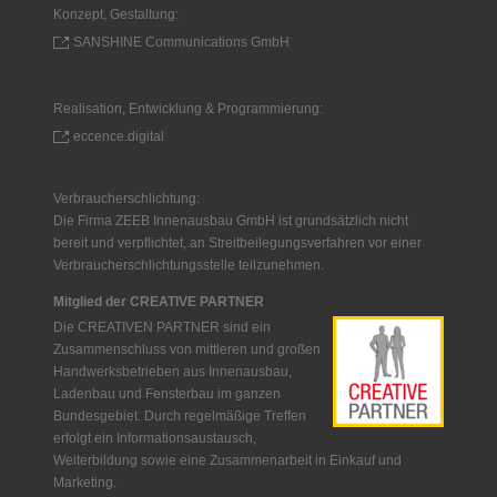
Konzept, Gestaltung:
SANSHINE Communications GmbH
Realisation, Entwicklung & Programmierung:
eccence.digital
Verbraucherschlichtung:
Die Firma ZEEB Innenausbau GmbH ist grundsätzlich nicht
bereit und verpflichtet, an Streitbeilegungsverfahren vor einer
Verbraucherschlichtungsstelle teilzunehmen.
Mitglied der CREATIVE PARTNER
Die CREATIVEN PARTNER sind ein
Zusammenschluss von mittleren und großen
Handwerksbetrieben aus Innenausbau,
Ladenbau und Fensterbau im ganzen
Bundesgebiet. Durch regelmäßige Treffen
erfolgt ein Informationsaustausch,
Weiterbildung sowie eine Zusammenarbeit in Einkauf und
Marketing.