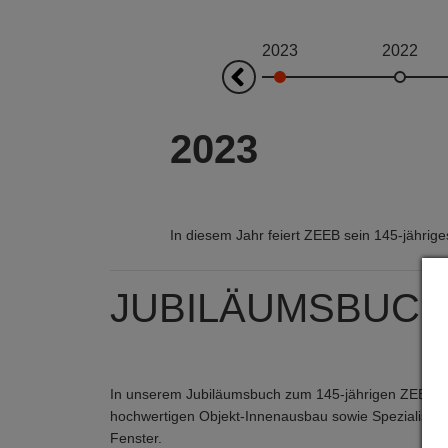
2023
2022
Prev
2023
In diesem Jahr feiert ZEEB sein 145-jährig
JUBILÄUMSBUC
In unserem Jubiläumsbuch zum 145-jährigen ZEEB-Jub
hochwertigen Objekt-Innenausbau sowie Spezialisten 
Fenster.