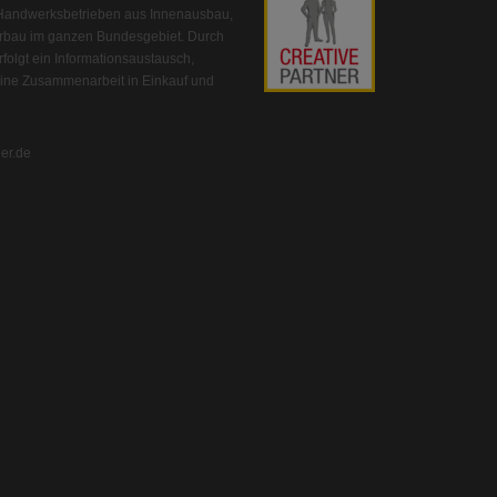
 Handwerksbetrieben aus Innenausbau,
rbau im ganzen Bundesgebiet. Durch
folgt ein Informationsaustausch,
eine Zusammenarbeit in Einkauf und
er.de