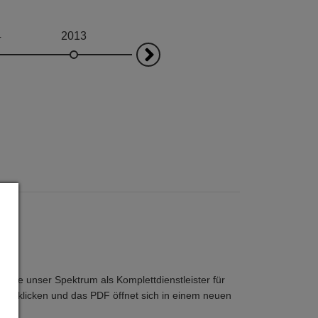
4
2013
2003
2000
Next
die unser Spektrum als Komplettdienstleister für
ild klicken und das PDF öffnet sich in einem neuen