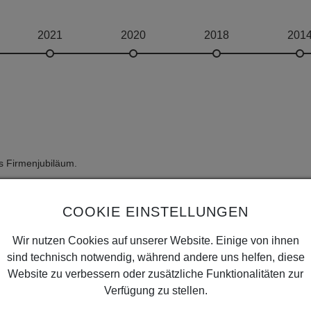
2021
2020
2018
201
es Firmenjubiläum.
H
COOKIE EINSTELLUNGEN
Wir nutzen Cookies auf unserer Website. Einige von ihnen
sind technisch notwendig, während andere uns helfen, diese
Website zu verbessern oder zusätzliche Funktionalitäten zur
iläum möchten wir Ihnen einige herausragende Projekte präsentieren, 
für Trennwände, Tür- und Schrankelemente aufzeigt. Einfach auf das B
Verfügung zu stellen.