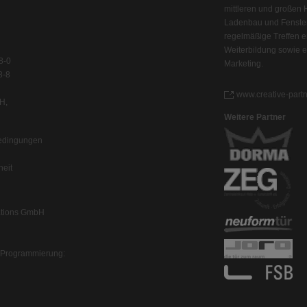
mittleren und großen
Ladenbau und Fenste
regelmäßige Treffen er
Weiterbildung sowie 
8-0
Marketing.
8-8
www.creative-partn
H,
Weitere Partner
bedingungen
heit
tions GmbH
& Programmierung: