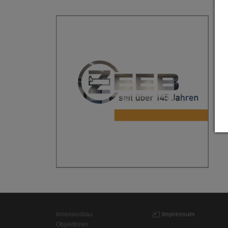
Innenausbau
Impressum
Objekttüren