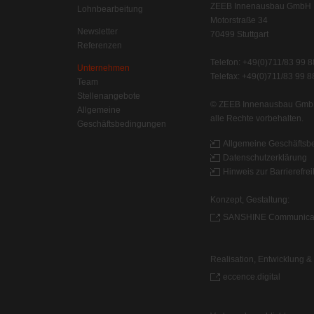
ZEEB Innenausbau GmbH
Lohnbearbeitung
Motorstraße 34
Newsletter
70499 Stuttgart
Referenzen
Telefon: +49(0)711/83 99 8
Unternehmen
Telefax: +49(0)711/83 99 8
Team
Stellenangebote
© ZEEB Innenausbau Gmb
Allgemeine
alle Rechte vorbehalten.
Geschäftsbedingungen
Allgemeine Geschäfts
Datenschutzerklärung
Hinweis zur Barrierefrei
Konzept, Gestaltung:
SANSHINE Communica
Realisation, Entwicklung 
eccence.digital